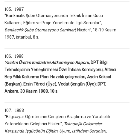
105. 1987
“Bankacılık Şube Otomasyonunda Teknik İnsan Gücü
Kullanımı, Eğitim ve Proje Yönetimi ile İlgili Sorunlar”,
Bankacılık Şube Otomasyonu Semineri
, Nixdorf, 18-19 Kasım
1987, İstanbul, 8 s.
106. 1988
Yazılım Üretim Endüstrisi Altkomisyon Raporu
, DPT Bilgi
Teknolojisinin Yerleştirilmesi Özel İhtisas Komisyonu, Altıncı
Beş Yıllık Kalkınma Planı Hazırlık çalışmaları; Aydın Köksal
(Başkan), Ersin Töreci (Üye), Vedat Şengün (Üye); DPT,
Ankara, 30 Kasım 1988, 18 s.
107. 1988
“Bilgisayar Öğretiminin Gençlerin Araştırma ve Yaratıcılık
Yeteneklerini Geliştirici Etkileri”,
Teknolojik Gelişmeler
Karşısında İşgücünün Eğitim, Uyum, İstihdam Sorunları,