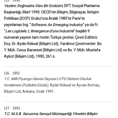
115. 1990
Yazılım: Doğmakta Olan Bir Endüstri
, DPT Sosyal Planlama
Başkanlığı, Mart 1990. OECD’nin Bilişim, Bilgisayar, İletişim
Politikası (ICCP) Grubu’nca Aralık 1985’te Paris’te
yayınlanan İng. "
Software: An Emerging Industry
" ya da Fr.
"
Les Logiciels: L’émergence d’une Industrie
" başlıklı 9
numaralı yayının tam metin Türkçe çevirisi. Çeviri Editörü:
Doç. Dr. Aydın Köksal (Bilişim Ltd), Yardımcı Çevirmenler: Bs.
Y. Müh. Cesur Baransel (Bilişim Ltd) ve Bs. Y. Müh. Mustafa
Aykut (Bilişim Ltd), 1990, 261 s.
116. 1991
T.C. Milli Piyango İdaresi Sayısal LOTO Sistemi Olurluk
İncelemesi (Fizibilite Etüdü)
, Aydın Köksal ve Aycan Komaç,
Bilişim Ltd, Ankara, Ocak 1991.
117. 1991
T.C. M.S.B. Savunma Sanayii Müsteşarlığı Yönetim Bilişim