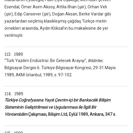
Esendal, Ömer Asım Aksoy, Attila İlhan (şiir), Orhan Veli
(şiir), Edip Cansever (şiir), Doğan Aksan, Berke Vardar gibi
yazarlardan seçilmiş klasikleşmiş çağdaş Türkçe metin
örnekleri arasında, Aydın Köksal’ın bu makalesine de yer
verilmiştir.
113. 1989
“Türk Yazılım Endüstrisi: Bir Gelecek Arayışı”,
Bildiriler
,
Bilgisayar Dergisi 6. Türkiye Bilgisayar Kongresi, 29-31 Mayıs
1989, AKM-İstanbul, 1989, s. 97-102.
114. 1989
Türkiye Coğrafyasına Yayılı Çevrim-içi bir Bankacılık Bilişim
Sisteminin Geliştirilmesi ve Uygulanması ile İlgili Bir
Yöntembilim
Çalışması, Bilişim Ltd, Eylül 1989, Ankara, 347 s.