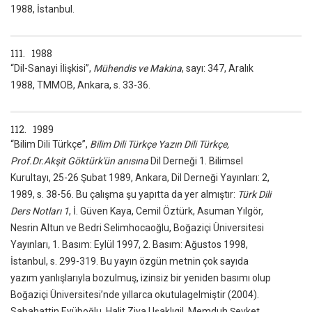
1988, İstanbul.
111. 1988
“Dil-Sanayi İlişkisi”,
Mühendis ve Makina
, sayı: 347, Aralık
1988, TMMOB, Ankara, s. 33-36.
112. 1989
“Bilim Dili Türkçe”,
Bilim Dili Türkçe Yazın Dili Türkçe,
Prof.Dr.Akşit Göktürk'ün anısına
Dil Derneği 1. Bilimsel
Kurultayı, 25-26 Şubat 1989, Ankara, Dil Derneği Yayınları: 2,
1989, s. 38-56. Bu çalışma şu yapıtta da yer almıştır:
Türk Dili
Ders Notları 1
, İ. Güven Kaya, Cemil Öztürk, Asuman Yılgör,
Nesrin Altun ve Bedri Selimhocaoğlu, Boğaziçi Üniversitesi
Yayınları, 1. Basım: Eylül 1997, 2. Basım: Ağustos 1998,
İstanbul, s. 299-319. Bu yayın özgün metnin çok sayıda
yazım yanlışlarıyla bozulmuş, izinsiz bir yeniden basımı olup
Boğaziçi Üniversitesi’nde yıllarca okutulagelmiştir (2004).
Sabahattin Eyüboğlu, Halit Ziya Uşaklıgil, Memduh Şevket