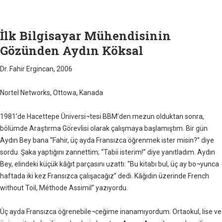
İlk Bilgisayar Mühendisinin
Gözünden Aydın Köksal
Dr. Fahir Ergincan, 2006
Nortel Networks, Ottowa, Kanada
1981’de Hacettepe Üniversi¬tesi BBM’den mezun olduktan sonra,
bölümde Araştırma Görevlisi olarak çalışmaya başlamıştım. Bir gün
Aydın Bey bana “Fahir, üç ayda Fransızca öğrenmek ister misin?” diye
sordu. Şaka yaptığını zannettim; “Tabii isterim!” diye yanıtladım. Aydın
Bey, elindeki küçük kâğıt parçasını uzattı: “Bu kitabı bul, üç ay bo¬yunca
haftada iki kez Fransızca çalışacağız” dedi. Kâğıdın üzerinde French
without Toil, Méthode Assimil” yazıyordu.
Üç ayda Fransızca öğrenebile¬ceğime inanamıyordum. Ortaokul, lise ve