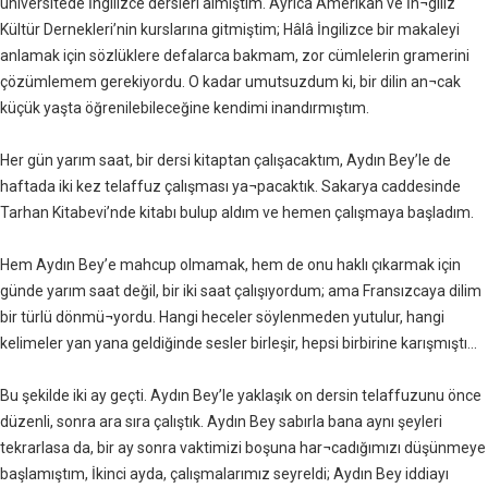
üniversitede İngilizce dersleri almıştım. Ayrıca Amerikan ve İn¬giliz
Kültür Dernekleri’nin kurslarına gitmiştim; Hâlâ İngilizce bir makaleyi
anlamak için sözlüklere defalarca bakmam, zor cümlelerin gramerini
çözümlemem gerekiyordu. O kadar umutsuzdum ki, bir dilin an¬cak
küçük yaşta öğrenilebileceğine kendimi inandırmıştım.
Her gün yarım saat, bir dersi kitaptan çalışacaktım, Aydın Bey’le de
haftada iki kez telaffuz çalışması ya¬pacaktık. Sakarya caddesinde
Tarhan Kitabevi’nde kitabı bulup aldım ve hemen çalışmaya başladım.
Hem Aydın Bey’e mahcup olmamak, hem de onu haklı çıkarmak için
günde yarım saat değil, bir iki saat çalışıyordum; ama Fransızcaya dilim
bir türlü dönmü¬yordu. Hangi heceler söylenmeden yutulur, hangi
kelimeler yan yana geldiğinde sesler birleşir, hepsi birbirine karışmıştı...
Bu şekilde iki ay geçti. Aydın Bey’le yaklaşık on dersin telaffuzunu önce
düzenli, sonra ara sıra çalıştık. Aydın Bey sabırla bana aynı şeyleri
tekrarlasa da, bir ay sonra vaktimizi boşuna har¬cadığımızı düşünmeye
başlamıştım, İkinci ayda, çalışmalarımız seyreldi; Aydın Bey iddiayı