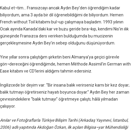
Kabul et¬tim... Fransızcayı ancak Aydın Bey’den öğrendiğim kadar
biliyordum, ama 3 ayda bir dil öğrenebildiğimi de biliyordum. Hemen
French without Toil kitabımı bul¬up çalışmaya başladım. 1993 yılının
Ocak ayında Kanada’daki kar ve buzu geride bıra¬kıp, kendimi Nis’in ılık
güneşinde Fransızca ders verirken bulduğumda bu mucizenin
gerçekleşmesine Aydın Bey’in sebep olduğunu düşünüyordum.
Yine yıllar sonra çalıştığım şirketin beni Almanya’ya geçici görevle
gön¬dereceğini öğrendiğimde, hemen Méthode Assimil’in German with
Ease kitabını ve CD’lerini aldığımı tahmin edersiniz.
İngilizcede bir deyim var: “Bir insana balık verirseniz karnı bir kez doyar;
balık tutmayı öğretirseniz hayatı boyunca doyar.” Aydın Bey her zaman
çevresindekilere “balık tutmayı” öğretmeye çalıştı; hâlâ yılmadan
çalışıyor.
Anılar ve Fotoğraflarla Türkiye Bilişim Tarihi (Arkadaş Yayınevi, İstanbul,
2006) adlı yapıtında Akdoğan Özkan, ilk açılan Bilgisa¬yar Mühendisliği