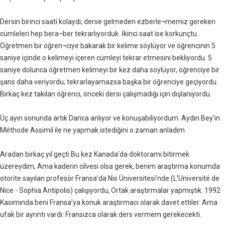
Dersin birinci saati kolaydı; derse gelmeden ezberle¬memiz gereken
cümleleri hep bera¬ber tekrarlıyorduk. İkinci saat ise korkunçtu.
Öğretmen bir öğren¬ciye bakarak bir kelime söylüyor ve öğrencinin 5
saniye içinde o kelimeyi içeren cümleyi tekrar etmesini bekliyordu. 5
saniye dolunca öğretmen kelimeyi bir kez daha söylüyor, öğrenciye bir
şans daha veriyordu; tekrarlayamazsa başka bir öğrenciye geçiyordu.
Birkaç kez takılan öğrenci, önceki dersi çalışmadığı için dışlanıyordu.
Üç ayın sonunda artık Danca anlıyor ve konuşabiliyordum. Aydın Bey’in
Méthode Assimil ile ne yapmak istediğini o zaman anladım.
Aradan birkaç yıl geçti Bu kez Kanada’da doktoramı bitirmek
üzereydim, Ama kaderin cilvesi olsa gerek, benim araştırma konumda
otorite sayılan profesör Fransa’da Nis Üniversitesi’nde (L’Université de
Nice - Sophia Antipolis) çalışıyordu, Ortak araştırmalar yapmıştık. 1992
Kasımında beni Fransa’ya konuk araştırmacı olarak davet ettiler. Ama
ufak bir ayrıntı vardı: Fransızca olarak ders vermem gerekecekti.