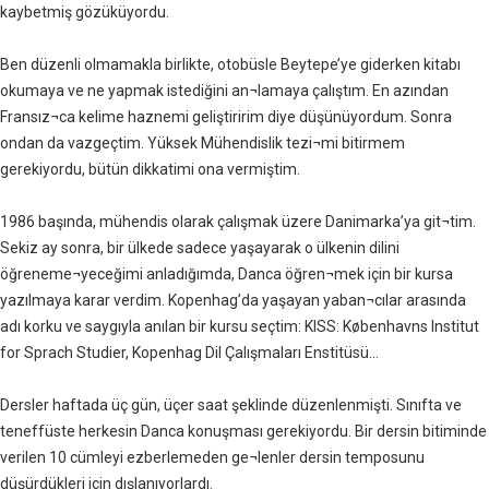
kaybetmiş gözüküyordu.
Ben düzenli olmamakla birlikte, otobüsle Beytepe’ye giderken kitabı
okumaya ve ne yapmak istediğini an¬lamaya çalıştım. En azından
Fransız¬ca kelime haznemi geliştiririm diye düşünüyordum. Sonra
ondan da vazgeçtim. Yüksek Mühendislik tezi¬mi bitirmem
gerekiyordu, bütün dikkatimi ona vermiştim.
1986 başında, mühendis olarak çalışmak üzere Danimarka’ya git¬tim.
Sekiz ay sonra, bir ülkede sadece yaşayarak o ülkenin dilini
öğreneme¬yeceğimi anladığımda, Danca öğren¬mek için bir kursa
yazılmaya karar verdim. Kopenhag’da yaşayan yaban¬cılar arasında
adı korku ve saygıyla anılan bir kursu seçtim: KISS: Københavns Institut
for Sprach Studier, Kopenhag Dil Çalışmaları Enstitüsü...
Dersler haftada üç gün, üçer saat şeklinde düzenlenmişti. Sınıfta ve
teneffüste herkesin Danca konuşması gerekiyordu. Bir dersin bitiminde
verilen 10 cümleyi ezberlemeden ge¬lenler dersin temposunu
düşürdükleri için dışlanıyorlardı.