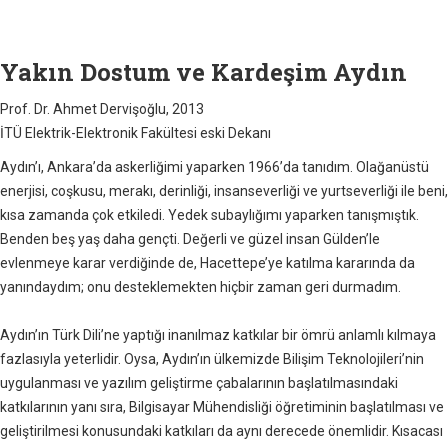
Yakın Dostum ve Kardeşim Aydın
Prof. Dr. Ahmet Dervişoğlu, 2013
İTÜ Elektrik-Elektronik Fakültesi eski Dekanı
Aydın’ı, Ankara’da askerliğimi yaparken 1966’da tanıdım. Olağanüstü
enerjisi, coşkusu, merakı, derinliği, insanseverliği ve yurtseverliği ile beni,
kısa zamanda çok etkiledi. Yedek subaylığımı yaparken tanışmıştık.
Benden beş yaş daha gençti. Değerli ve güzel insan Gülden’le
evlenmeye karar verdiğinde de, Hacettepe’ye katılma kararında da
yanındaydım; onu desteklemekten hiçbir zaman geri durmadım.
Aydın’ın Türk Dili’ne yaptığı inanılmaz katkılar bir ömrü anlamlı kılmaya
fazlasıyla yeterlidir. Oysa, Aydın’ın ülkemizde Bilişim Teknolojileri’nin
uygulanması ve yazılım geliştirme çabalarının başlatılmasındaki
katkılarının yanı sıra, Bilgisayar Mühendisliği öğretiminin başlatılması ve
geliştirilmesi konusundaki katkıları da aynı derecede önemlidir. Kısacası