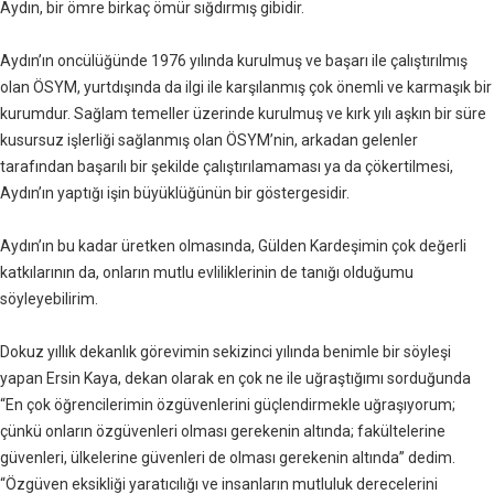
Aydın, bir ömre birkaç ömür sığdırmış gibidir.
Aydın’ın oncülüğünde 1976 yılında kurulmuş ve başarı ile çalıştırılmış
olan ÖSYM, yurtdışında da ilgi ile karşılanmış çok önemli ve karmaşık bir
kurumdur. Sağlam temeller üzerinde kurulmuş ve kırk yılı aşkın bir süre
kusursuz işlerliği sağlanmış olan ÖSYM’nin, arkadan gelenler
tarafından başarılı bir şekilde çalıştırılamaması ya da çökertilmesi,
Aydın’ın yaptığı işin büyüklüğünün bir göstergesidir.
Aydın’ın bu kadar üretken olmasında, Gülden Kardeşimin çok değerli
katkılarının da, onların mutlu evliliklerinin de tanığı olduğumu
söyleyebilirim.
Dokuz yıllık dekanlık görevimin sekizinci yılında benimle bir söyleşi
yapan Ersin Kaya, dekan olarak en çok ne ile uğraştığımı sorduğunda
“En çok öğrencilerimin özgüvenlerini güçlendirmekle uğraşıyorum;
çünkü onların özgüvenleri olması gerekenin altında; fakültelerine
güvenleri, ülkelerine güvenleri de olması gerekenin altında” dedim.
“Özgüven eksikliği yaratıcılığı ve insanların mutluluk derecelerini