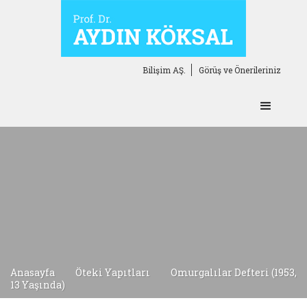
Bilişim AŞ.
Görüş ve Önerileriniz
Anasayfa
Öteki Yapıtları
Omurgalılar Defteri (1953,
13 Yaşında)